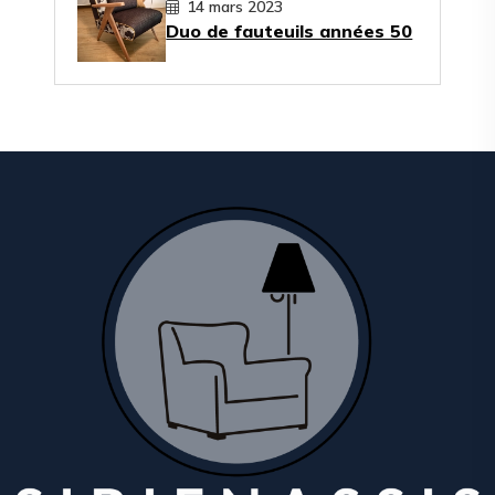
14 mars 2023
Duo de fauteuils années 50