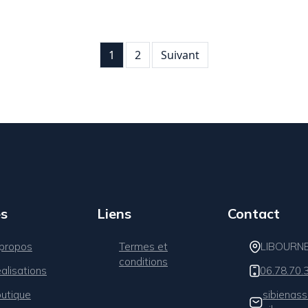
1
2
Suivant
s
Liens
Contact
propos
Termes et
LIBOURN
conditions
alisations
06.78.70.
utique
sibienas