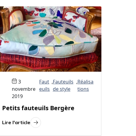
3
Faut
,
Fauteuils
,
Réalisa
novembre
euils
de style
tions
2019
Petits fauteuils Bergère
Lire l'article