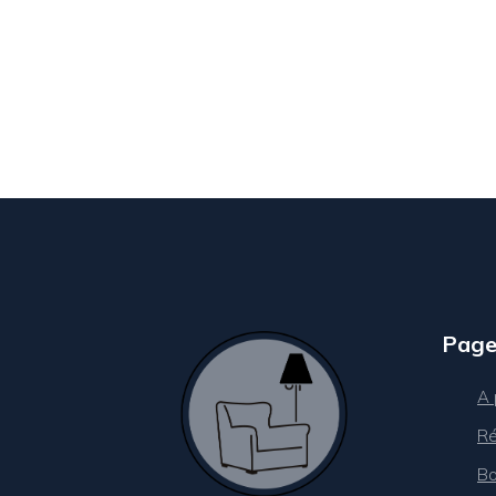
Page
A 
Ré
Bo