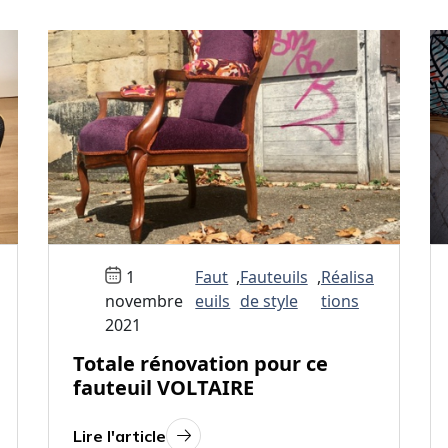
1
Faut
,
Fauteuils
,
Réalisa
novembre
euils
de style
tions
2021
Totale rénovation pour ce
fauteuil VOLTAIRE
Lire l'article