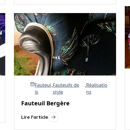
Fauteui
,
Fauteuils de
,
Réalisatio
ls
style
ns
Fauteuil Bergère
Lire l'article