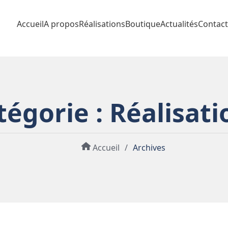
Accueil
A propos
Réalisations
Boutique
Actualités
Contact
tégorie :
Réalisati
Accueil
/
Archives