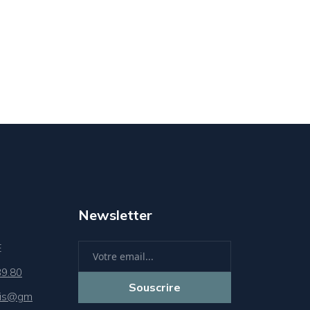
Newsletter
E
39.80
Souscrire
sis@gm