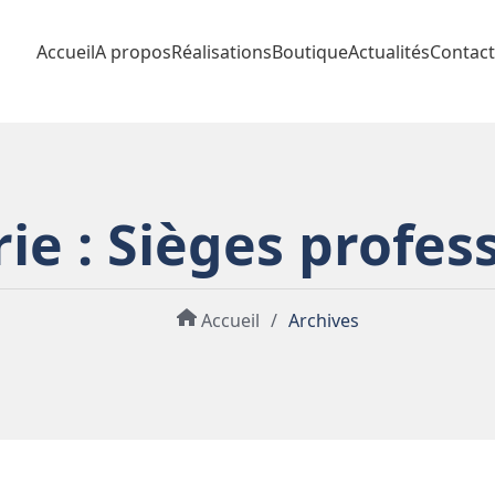
Accueil
A propos
Réalisations
Boutique
Actualités
Contact
ie :
Sièges profes
Accueil
/
Archives