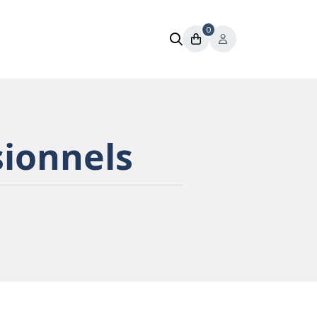
0
sionnels