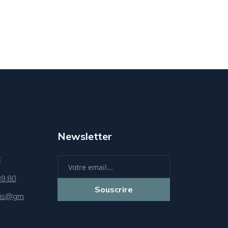
Newsletter
E
39.80
Souscrire
sis@gm