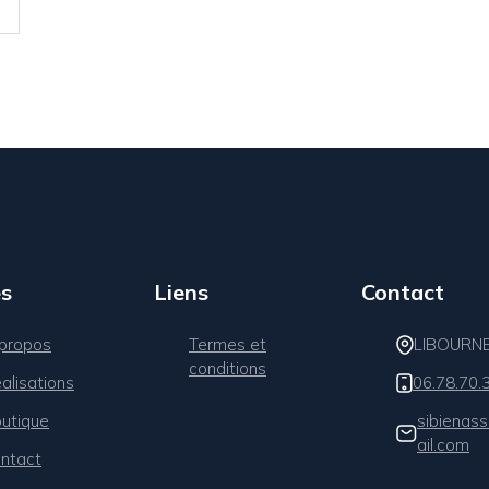
s
Liens
Contact
propos
Termes et
LIBOURN
conditions
alisations
06.78.70.
utique
sibienas
ail.com
ntact