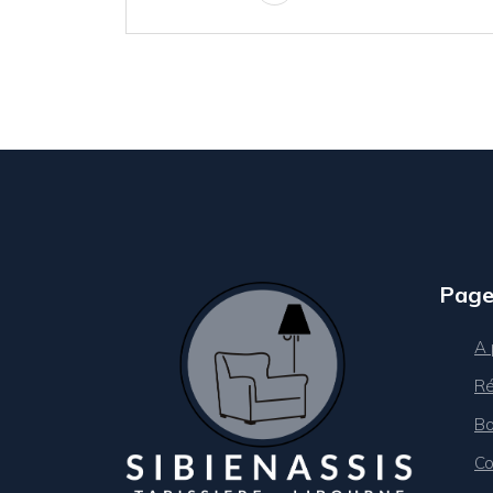
Page
A 
Ré
Bo
Co