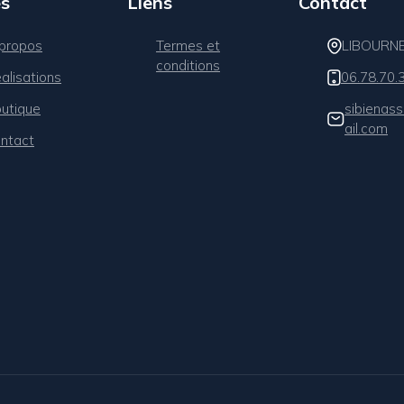
s
Liens
Contact
propos
Termes et
LIBOURN
conditions
alisations
06.78.70.
utique
sibienas
ail.com
ntact