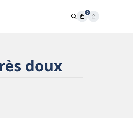
0
très doux