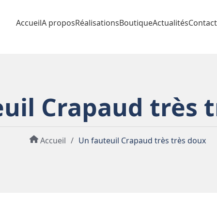
Accueil
A propos
Réalisations
Boutique
Actualités
Contact
uil Crapaud très 
Accueil
/
Un fauteuil Crapaud très très doux