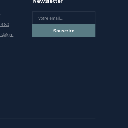
Newsletter
E
39.80
Souscrire
sis@gm