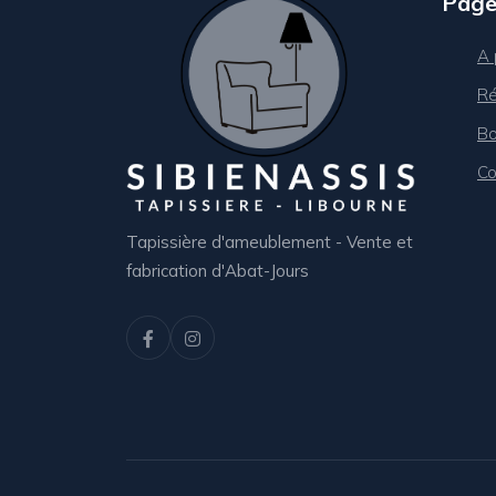
Page
A 
Ré
Bo
Co
Tapissière d'ameublement - Vente et
fabrication d'Abat-Jours